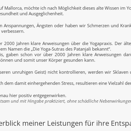
f Mallorca, möchte ich nach Möglichkeit dieses alte Wissen im Yo
esundheit und Ausgeglichenheit.
eren Anspannungen, Ängsten oder haben wir Schmerzen und Kran
 verbessern.
er 2000 Jahren klare Anweisungen über die Yogapraxis. Der älte
 dem Namen die „Die Yoga-Sutras des Patanjali bekannt“.
xis, gaben schon vor über 2000 Jahren klare Anweisungen dar
können und somit unser Körper gesunden kann.
eren unruhigen Geist) nicht kontrollieren, werden wir Sklave
h dem damit einhergehenden Stress, resultieren eine Vielzahl d
nau hier positiv entgegenwirken.
tsam und mit Hingabe praktiziert, ohne schädliche Nebenwirkunge
rblick meiner Leistungen für ihre Ents