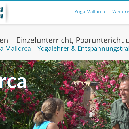
Skip to content
Yoga Mallorca
Weitere
en – Einzelunterricht, Paaruntericht
a Mallorca – Yogalehrer & Entspannungstra
rca