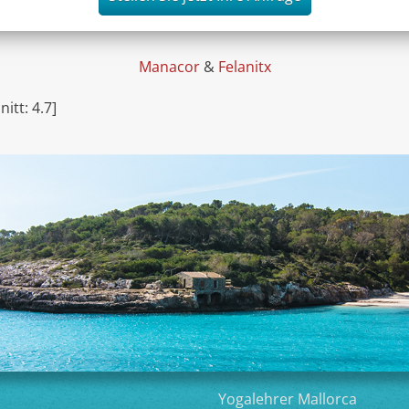
Manacor
&
Felanitx
nitt:
4.7
]
Yogalehrer Mallorca